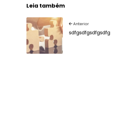
Leia também
Navegação
Anterior
Post
sdfgsdfgsdfgsdfg
de
Anterior:
Post