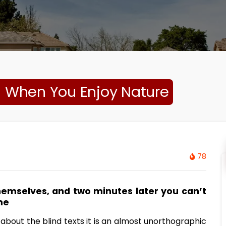
g When You Enjoy Nature
78
emselves, and two minutes later you can’t
me
 about the blind texts it is an almost unorthographic