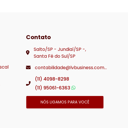
Contato
Salto/SP - Jundiaí/SP -,
Santa Fé do Sul/SP
iscal
contabilidade@lvbusiness.com.br
(11) 4098-8298
s
(11) 95061-6363
NÓS LIGAMOS PARA VOCÊ