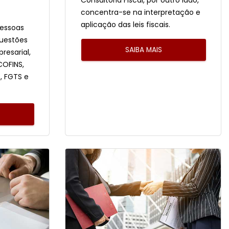
Consultoria Fiscal, por outro lado,
concentra-se na interpretação e
aplicação das leis fiscais.
pessoas
questões
SAIBA MAIS
presarial,
 COFINS,
S, FGTS e