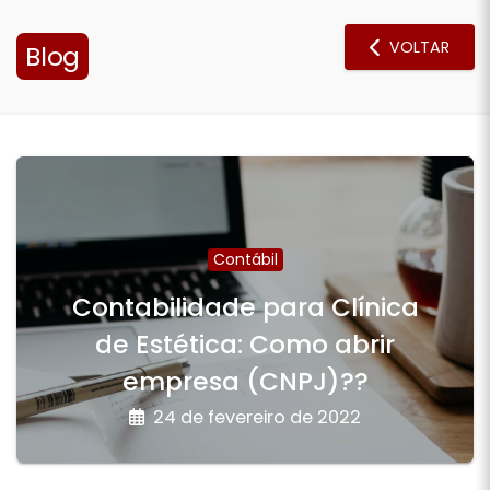
VOLTAR
Blog
Contábil
Contabilidade para Clí­nica
de Estética: Como abrir
empresa (CNPJ)??
24 de fevereiro de 2022