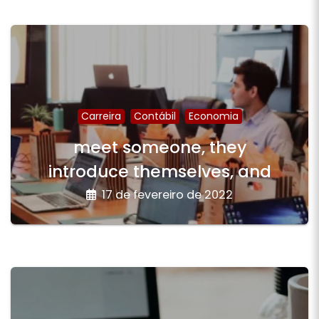
Carreira
Contábil
Economia
meet someone, they
introduce themselves, and
17 de fevereiro de 2022