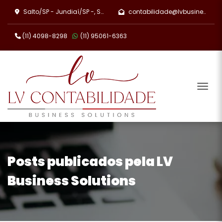
Salto/SP - Jundiaí/SP -, Santa Fé do Sul/SP
contabilidade@lvbusiness.com.br
(11) 4098-8298
(11) 95061-6363
Men
Posts publicados pela LV
Business Solutions