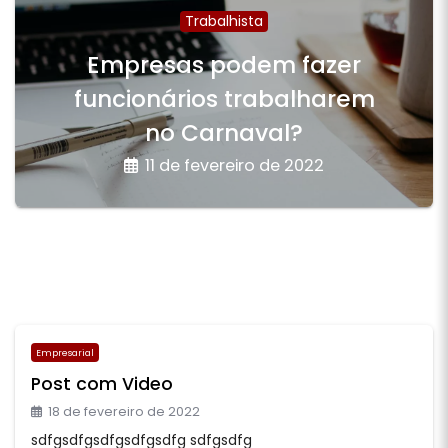
Trabalhista
Empresas podem fazer
funcionários trabalharem
no Carnaval?
11 de fevereiro de 2022
Empresarial
Post com Video
18 de fevereiro de 2022
sdfgsdfgsdfgsdfgsdfg sdfgsdfg